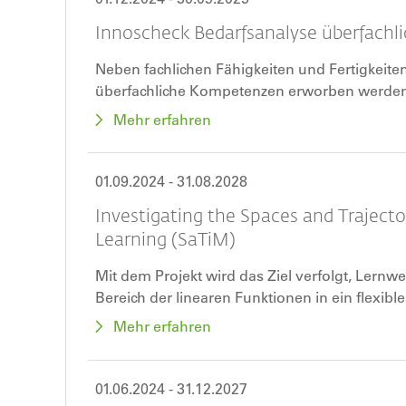
Innoscheck Bedarfsanalyse überfach
Neben fachlichen Fähigkeiten und Fertigkeiten
überfachliche Kompetenzen erworben werden
Mehr erfahren
01.09.2024
-
31.08.2028
Investigating the Spaces and Traject
Learning (SaTiM)
Mit dem Projekt wird das Ziel verfolgt, Lern
Bereich der linearen Funktionen in ein flexibl
Kompetenzmodell zu integrieren und auf dieser
Mehr erfahren
diagnostisches Instrument zu entwickeln, da
gestellt wird.
01.06.2024
-
31.12.2027