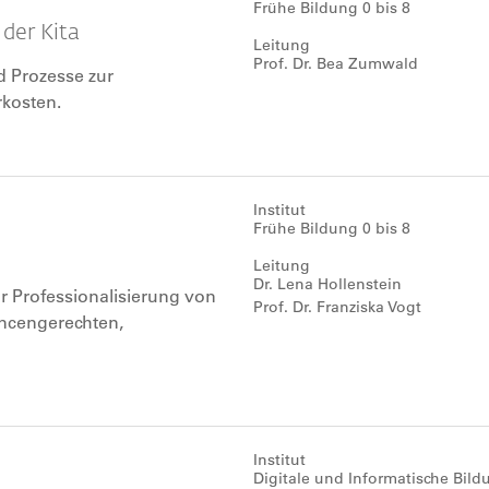
Frühe Bildung 0 bis 8
 der Kita
Leitung
Prof. Dr. Bea Zumwald
nd Prozesse zur
rkosten.
Institut
Frühe Bildung 0 bis 8
Leitung
Dr. Lena Hollenstein
 Professionalisierung von
Prof. Dr. Franziska Vogt
ncengerechten,
alen Bildung. Im Fokus
Robotik und künstliche
Institut
Digitale und Informatische Bild