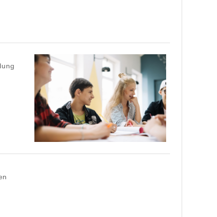
ldung
en