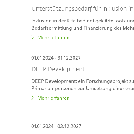
Unterstützungsbedarf für Inklusion in
Inklusion in der Kita bedingt geklärte Tools u
Bedarfsermittlung und Finanzierung der Meh
Mehr erfahren
01.01.2024
-
31.12.2027
DEEP Development
DEEP Development: ein Forschungsprojekt zur
Primarlehrpersonen zur Umsetzung einer cha
fächerübergreifenden und spielerischen digit
Mehr erfahren
stehen das Spiel (Fantasie- und Rollenspiel), 
Intelligenz.
01.01.2024
-
03.12.2027