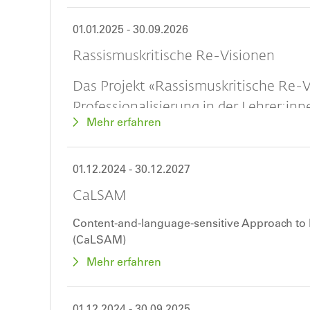
01.01.2025
-
30.09.2026
Rassismuskritische Re-Visionen
Das Projekt «Rassismuskritische Re-
Professionalisierung in der Lehrer:inn
Mehr erfahren
Ziel, die Schweizer Lehrer:innenbildu
rassismus- und diskriminierungskriti
weiterzuentwickeln.
01.12.2024
-
30.12.2027
CaLSAM
Content-and-language-sensitive Approach to 
(CaLSAM)
Mehr erfahren
01.12.2024
-
30.09.2025