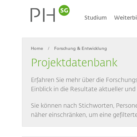
Direkt
Main
zum
Inhalt
Studium
Weiterb
navigation
Home
Forschung & Entwicklung
Breadcrumb
Projektdatenbank
Erfahren Sie mehr über die Forschung
Einblick in die Resultate aktueller u
Sie können nach Stichworten, Persone
näher einschränken, um eine gefilterte