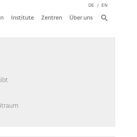
DE
EN
en
Institute
Zentren
Über uns
ibt
eitraum