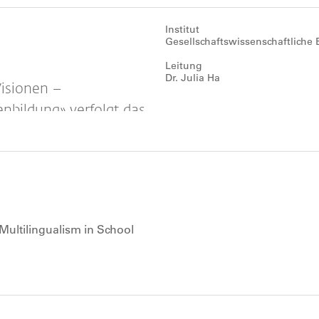
Institut
Gesellschaftswissenschaftliche 
Leitung
Dr. Julia Ha
Visionen –
enbildung» verfolgt das
ng im Bereich
scher Fachdidaktiken
Multilingualism in School