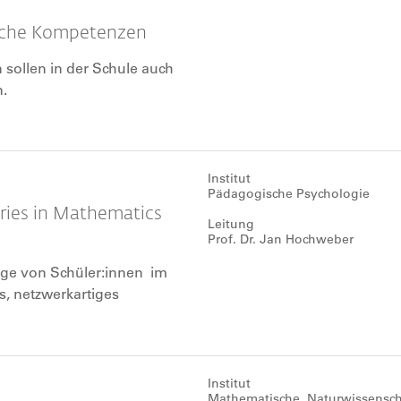
liche Kompetenzen
 sollen in der Schule auch
.
Institut
Pädagogische Psychologie
ories in Mathematics
Leitung
Prof. Dr. Jan Hochweber
wege von Schüler:innen im
es, netzwerkartiges
 Basis ein digitales
s Lehrpersonen zur Verfügung
Institut
Mathematische, Naturwissensch