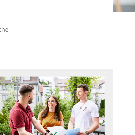
che
ld