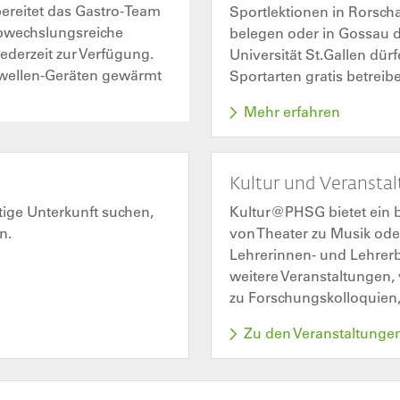
ereitet das Gastro-Team
Sportlektionen in Rorsch
abwechslungsreiche
belegen oder in Gossau d
ederzeit zur Verfügung.
Universität St.Gallen dü
owellen-Geräten gewärmt
Sportarten gratis betreib
Mehr erfahren
Kultur und Veransta
tige Unterkunft suchen,
Kultur@PHSG bietet ein br
n.
von Theater zu Musik od
Lehrerinnen- und Lehrerbi
weitere Veranstaltungen,
zu Forschungskolloquien
Zu den Veranstaltunge