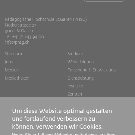
Pädagogische Hochschule St.Gallen (PHSG)
Notkerstrasse 27
9000 St.Gallen
Tel. +41 71 243 94 00
info@phsg.ch
Footer
Footer
Standorte
Studium
Jobs
Weiterbildung
Links
rechts
Medien
Forschung & Entwicklung
Mediatheken
Dienstleistung
Institute
Zentren
Über uns
Um diese Website optimal gestalten
und fortlaufend verbessern zu
können, verwenden wir Cookies.
Wenn Sie auf dieser Webseite weiterlesen, erklären