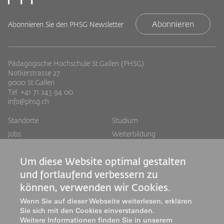
Abonnieren
Abonnieren Sie den PHSG Newsletter
Pädagogische Hochschule St.Gallen (PHSG)
Notkerstrasse 27
9000 St.Gallen
Tel. +41 71 243 94 00
info@phsg.ch
Footer
Footer
Standorte
Studium
Jobs
Weiterbildung
Links
rechts
Medien
Forschung & Entwicklung
Um diese Website optimal gestalten
Mediatheken
Dienstleistung
und fortlaufend verbessern zu
Institute
können, verwenden wir Cookies.
Zentren
Über uns
Wenn Sie auf dieser Webseite weiterlesen, erklären
Sie sich mit den Cookies einverstanden.
Weitere Informationen finden Sie in unserem