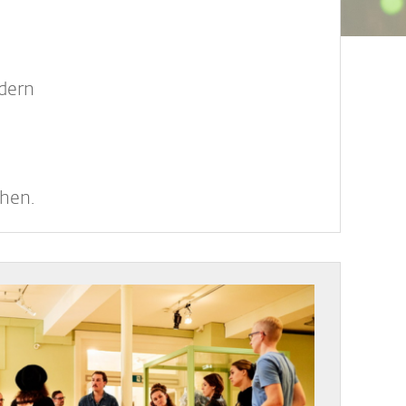
rdern
chen.