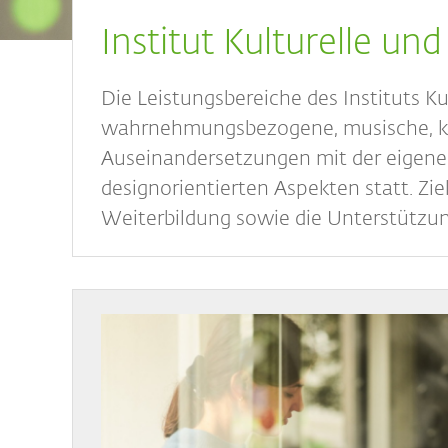
Breadcrumb
Institut Kulturelle un
Die Leistungsbereiche des Instituts K
wahrnehmungsbezogene, musische, krea
Auseinandersetzungen mit der eigenen
designorientierten Aspekten statt. Zie
Weiterbildung sowie die Unterstützu
Bild