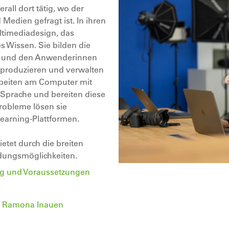
all dort tätig, wo der
edien gefragt ist. In ihren
ltimediadesign, das
Wissen. Sie bilden die
n und den Anwenderinnen
 produzieren und verwalten
arbeiten am Computer mit
Sprache und bereiten diese
Probleme lösen sie
Learning-Plattformen.
etet durch die breiten
dungsmöglichkeiten.
dung und Voraussetzungen
e Ramona Inauen