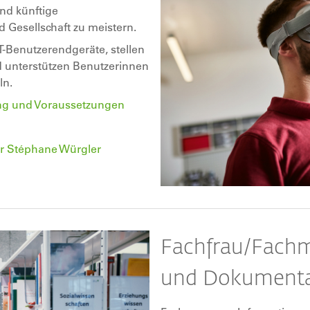
nd künftige
 Gesellschaft zu meistern.
CT-Benutzerendgeräte, stellen
nd unterstützen Benutzerinnen
ln.
dung und Voraussetzungen
r Stéphane Würgler
Fachfrau/Fachm
und Dokumenta