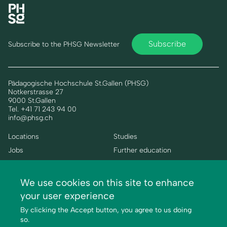
Subscribe
Subscribe to the PHSG Newsletter
Pädagogische Hochschule St.Gallen (PHSG)
Notkerstrasse 27
9000 St.Gallen
Tel. +41 71 243 94 00
info@phsg.ch
Footer
Footer
Locations
Studies
Links
rechts
Jobs
Further education
Media
Research and development
Mediatheken
Services
We use cookies on this site to enhance
Institutes
your user experience
Centres
By clicking the Accept button, you agree to us doing
About us
so.