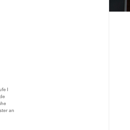
fe I
nde
che
ster an