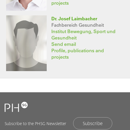
projects
Dr. Josef Laimbacher
Fachbereich Gesundheit
Institut Bewegung, Sport und
Gesundheit
Send email
Profile, publications and
projects
Subscribe
Subscribe to the PHSG Newsletter