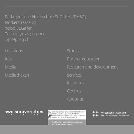
Pädagogische Hochschule St.Gallen (PHSG)
Notkerstrasse 27
9000 St.Gallen
Tel. +41 71 243 94 00
info@phsg.ch
Footer
Footer
Locations
Studies
Jobs
Further education
Links
rechts
Media
Research and development
Mediatheken
Services
Institutes
Centres
About us