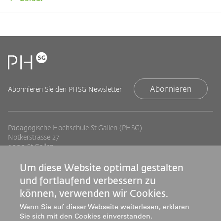
Abonnieren
Abonnieren Sie den PHSG Newsletter
Pädagogische Hochschule St.Gallen (PHSG)
Notkerstrasse 27
9000 St.Gallen
Tel. +41 71 243 94 00
info@phsg.ch
Um diese Website optimal gestalten
und fortlaufend verbessern zu
Footer
Footer
Standorte
Studium
können, verwenden wir Cookies.
Jobs
Weiterbildung
Links
rechts
Wenn Sie auf dieser Webseite weiterlesen, erklären
Medien
Forschung & Entwicklung
Sie sich mit den Cookies einverstanden.