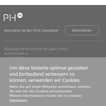
Abonnieren
Abonnieren Sie den PHSG Newsletter
Pädagogische Hochschule St.Gallen (PHSG)
Notkerstrasse 27
9000 St.Gallen
Tel. +41 71 243 94 00
info@phsg.ch
Um diese Website optimal gestalten
und fortlaufend verbessern zu
Footer
Footer
Standorte
Studium
können, verwenden wir Cookies.
Jobs
Weiterbildung
Links
rechts
Wenn Sie auf dieser Webseite weiterlesen, erklären
Medien
Forschung & Entwicklung
Sie sich mit den Cookies einverstanden.
Mediatheken
Dienstleistung
Weitere Informationen finden Sie in unserem
Impressum
.
Institute