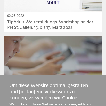
02.03.2022
TipAdult Weiterbildungs-Workshop an der
PH St.Gallen, 15. bis 17. März 2022
Bild
16.02.2022
Um diese Website optimal gestalten
IT-Bildungsoffensive Teilprojekt 1b
und fortlaufend verbessern zu
«Überfachliche Kompetenzen»: Bericht zur
können, verwenden wir Cookies.
Befragung von Lehrpersonen und
Schulleitungen
Bild
Wenn Sie auf dieser Webseite weiterlesen, erklären