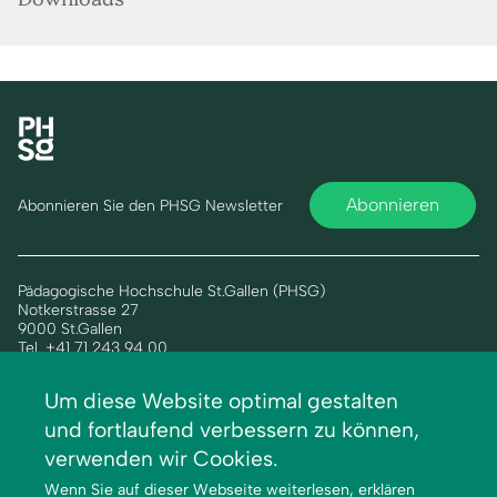
Abonnieren
Abonnieren Sie den PHSG Newsletter
Pädagogische Hochschule St.Gallen (PHSG)
Notkerstrasse 27
9000 St.Gallen
Tel. +41 71 243 94 00
info@phsg.ch
Um diese Website optimal gestalten
Footer
Footer
Standorte
Studium
und fortlaufend verbessern zu können,
Links
rechts
Jobs
Weiterbildung
verwenden wir Cookies.
Medien
Forschung & Entwicklung
Wenn Sie auf dieser Webseite weiterlesen, erklären