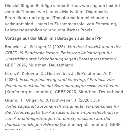
Die vielfältigen Beiträge verdeutlichen, wie eng am Institut
zentrale Themen wie Lernen, Motivation, Diagnostik,
Beurteilung und digitale Transformation miteinander
verknüpft sind – stets im Zusammenspiel von Forschung,
Lehrpersonenbildung und schulischer Praxis.
Vorträge auf der GEBF mit Beiträgen aus dem IPP
Brauchle, J., & Unger, V. (2026).
Von den Auswirkungen der
COVID-19-Pandemie lernen: Praktische Ableitungen für
Unterricht unter Krisenbedingungen
[Posterpräsentation].
GEBF 2026, München, Deutschland.
Furer, Y., Kolovou, D., Hochweber, J., & Praetorius, A.-K.
(2026).
Is seeing believing (and knowing)? Einfluss von
Personenmerkmalen auf Beurteilungsprozesse von Texten
[Konferenzpräsentation]. GEBF 2026, München, Deutschland.
Grünig, F., Unger, V., & Hochweber, J. (2026).
Die
Vorhersagekraft automatisch extrahierter Textmerkmale für
die Notenvergabe bei Aufsätzen: Eine empirische Analyse
von Aufnahmeprüfungen für das Gymnasium aus der
deutschsprachigen Schweiz
[Konferenzpräsentation]. GEBF