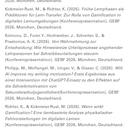
2026, München, Deutschland.
Kickmeier-Rust, M., & Richter, K. (2026).
Frühe Lernphasen als
Prädiktoren für Lern-Transfer: Zur Rolle von Gamification in
digitalen Lernumgebungen
[Konferenzpräsentation]. GEBF
2026, München, Deutschland.
Kolovou, D., Furer, Y., Hochweber, J., Schreiter, S., &
Praetorius, A.-K. (2026).
Von Wahrnehmung zur
Entscheidung: Wie Hinweisreize Urteilsprozesse angehender
Lehrpersonen bei Schreibbeurteilungen steuern
[Konferenzpräsentation]. GEBF 2026, München, Deutschland.
Philipp, M., Wolfangel, M., Unger, V., & Glaser, C. (2026).
Will
AI improve my writing motivation? Erste Ergebnisse aus
einer Intervention mit ChatGPT-Einsatz zu den Effekten auf
die Schreibmotivation von
Sekundarschuljugendlichen
[Konferenzpräsentation]. GEBF
2026, München, Deutschland.
Richter, K., & Kickmeier-Rust, M. (2026).
Wann wirkt
Gamification? Eine itembasierte Analyse physikalischer
Fehlvorstellungen im digitalen Lernen
[Konferenzpräsentation]. GEBF 2026, München, Deutschland.