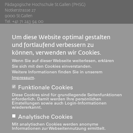
Pädagogische Hochschule St.Gallen (PHSG)
Notkerstrasse 27
9000 St.Gallen
Tel. +41 71 243 94 00
info@phsg.ch
Um diese Website optimal gestalten
Footer
Footer
Standorte
Studium
und fortlaufend verbessern zu
Jobs
Weiterbildung
Links
rechts
können, verwenden wir Cookies.
Medien
Forschung & Entwicklung
Wenn Sie auf dieser Webseite weiterlesen, erklären
Mediatheken
Dienstleistung
Sie sich mit den Cookies einverstanden.
Institute
Weitere Informationen finden Sie in unserem
Impressum
.
Zentren
Über uns
Funktionale Cookies
Diese Cookies sind für grundlegende Seitenfunktionen
erforderlich. Damit werden Ihre persönlichen
Einstellungen sowie auch Login-Informationen
wiedererkannt.
Analytische Cookies
Mit analytischen Cookies werden anonyme
Informationen zur Webseitennutzung ermittelt.
Impressum