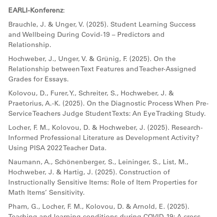
EARLI-Konferenz
:
Brauchle, J. & Unger, V. (2025). Student Learning Success
and Wellbeing During Covid-19 – Predictors and
Relationship.
Hochweber, J., Unger, V. & Grünig, F. (2025). On the
Relationship between Text Features and Teacher-Assigned
Grades for Essays.
Kolovou, D., Furer, Y., Schreiter, S., Hochweber, J. &
Praetorius, A.-K. (2025). On the Diagnostic Process When Pre-
Service Teachers Judge Student Texts: An Eye Tracking Study.
Locher, F. M., Kolovou, D. & Hochweber, J. (2025). Research-
Informed Professional Literature as Development Activity?
Using PISA 2022 Teacher Data.
Naumann, A., Schönenberger, S., Leininger, S., List, M.,
Hochweber, J. & Hartig, J. (2025). Construction of
Instructionally Sensitive Items: Role of Item Properties for
Math Items’ Sensitivity.
Pham, G., Locher, F. M., Kolovou, D. & Arnold, E. (2025).
Teaching and learning conditions during COVID-19: A cross-