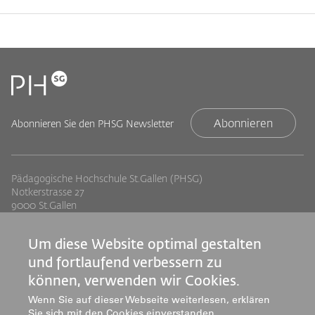
Abonnieren
Abonnieren Sie den PHSG Newsletter
Pädagogische Hochschule St.Gallen (PHSG)
Notkerstrasse 27
9000 St.Gallen
Tel. +41 71 243 94 00
info@phsg.ch
Um diese Website optimal gestalten
Footer
Footer
Standorte
Studium
und fortlaufend verbessern zu
Jobs
Weiterbildung
Links
können, verwenden wir Cookies.
rechts
Medien
Forschung & Entwicklung
Wenn Sie auf dieser Webseite weiterlesen, erklären
Sie sich mit den Cookies einverstanden.