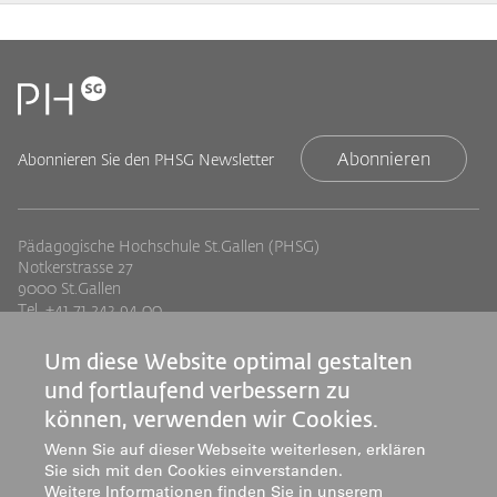
Abonnieren
Abonnieren Sie den PHSG Newsletter
Pädagogische Hochschule St.Gallen (PHSG)
Notkerstrasse 27
9000 St.Gallen
Tel. +41 71 243 94 00
info@phsg.ch
Um diese Website optimal gestalten
Footer
Footer
Standorte
Studium
und fortlaufend verbessern zu
Jobs
Weiterbildung
Links
rechts
können, verwenden wir Cookies.
Medien
Forschung & Entwicklung
Wenn Sie auf dieser Webseite weiterlesen, erklären
Mediatheken
Dienstleistung
Sie sich mit den Cookies einverstanden.
Institute
Weitere Informationen finden Sie in unserem