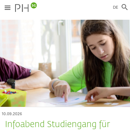
Direkt
zum
DE
Inhalt
ild
10.09.2026
Infoabend Studiengang für