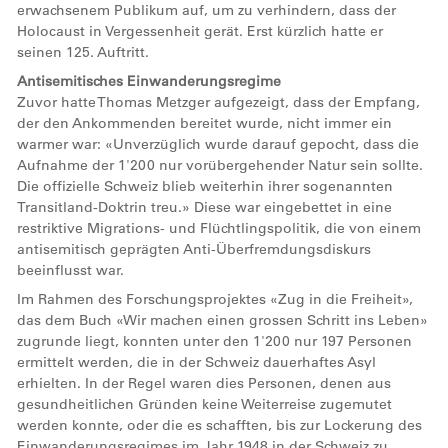
erwachsenem Publikum auf, um zu verhindern, dass der
Holocaust in Vergessenheit gerät. Erst kürzlich hatte er
seinen 125. Auftritt.
Antisemitisches Einwanderungsregime
Zuvor hatte Thomas Metzger aufgezeigt, dass der Empfang,
der den Ankommenden bereitet wurde, nicht immer ein
warmer war: «Unverzüglich wurde darauf gepocht, dass die
Aufnahme der 1'200 nur vorübergehender Natur sein sollte.
Die offizielle Schweiz blieb weiterhin ihrer sogenannten
Transitland-Doktrin treu.» Diese war eingebettet in eine
restriktive Migrations- und Flüchtlingspolitik, die von einem
antisemitisch geprägten Anti-Überfremdungsdiskurs
beeinflusst war.
Im Rahmen des Forschungsprojektes «Zug in die Freiheit»,
das dem Buch «Wir machen einen grossen Schritt ins Leben»
zugrunde liegt, konnten unter den 1'200 nur 197 Personen
ermittelt werden, die in der Schweiz dauerhaftes Asyl
erhielten. In der Regel waren dies Personen, denen aus
gesundheitlichen Gründen keine Weiterreise zugemutet
werden konnte, oder die es schafften, bis zur Lockerung des
Einwanderungsregimes im Jahr 1948 in der Schweiz zu