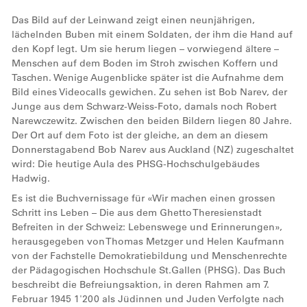
Das Bild auf der Leinwand zeigt einen neunjährigen,
lächelnden Buben mit einem Soldaten, der ihm die Hand auf
den Kopf legt. Um sie herum liegen – vorwiegend ältere –
Menschen auf dem Boden im Stroh zwischen Koffern und
Taschen. Wenige Augenblicke später ist die Aufnahme dem
Bild eines Videocalls gewichen. Zu sehen ist Bob Narev, der
Junge aus dem Schwarz-Weiss-Foto, damals noch Robert
Narewczewitz. Zwischen den beiden Bildern liegen 80 Jahre.
Der Ort auf dem Foto ist der gleiche, an dem an diesem
Donnerstagabend Bob Narev aus Auckland (NZ) zugeschaltet
wird: Die heutige Aula des PHSG-Hochschulgebäudes
Hadwig.
Es ist die Buchvernissage für «Wir machen einen grossen
Schritt ins Leben – Die aus dem Ghetto Theresienstadt
Befreiten in der Schweiz: Lebenswege und Erinnerungen»,
herausgegeben von Thomas Metzger und Helen Kaufmann
von der Fachstelle Demokratiebildung und Menschenrechte
der Pädagogischen Hochschule St.Gallen (PHSG). Das Buch
beschreibt die Befreiungsaktion, in deren Rahmen am 7.
Februar 1945 1'200 als Jüdinnen und Juden Verfolgte nach