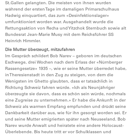
St.Gallen gelangten. Die meisten von ihnen wurden
während der ersten Tage im damaligen Primarschulhaus
Hadwig einquartiert, das zum «Desinfektionslager»
umfunktioniert worden war. Ausgehandelt wurde die
Rettungsaktion von Recha und Yitzchok Sternbuch sowie alt
Bundesrat Jean-Marie Musy mit dem Reichsführer SS
Heinrich Himmler.
Die Mutter überzeugt, mitzufahren
Im Gespräch schildert Bob Narev – geboren im deutschen
Eschwege, drei Wochen nach dem Erlass der «Nürnberger
Rassengesetze» 1935 –, wie er seine Mutter überredet habe,
in Theresienstadt in den Zug zu steigen, von dem die
Wenigsten im Ghetto glaubten, dass er tatsächlich in
Richtung Schweiz fahren würde. «Ich als Neunjähriger
überzeugte sie davon, dass es schön sein würde, nochmals
eine Zugreise zu unternehmen.» Er habe die Ankunft in der
Schweiz als warmen Empfang empfunden und drückt seine
Dankbarkeit darüber aus, wie für ihn gesorgt worden sei. Er
und seine Mutter emigrierten später nach Neuseeland. Bob
Narev wurde Anwalt und heiratete eine andere Holocaust-
Überlebende. Bis heute tritt er vor Schulklassen und