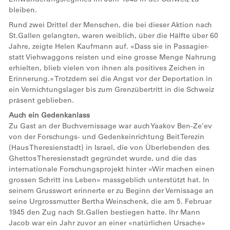
bleiben.
Rund zwei Drittel der Menschen, die bei dieser Aktion nach
St.Gallen gelangten, waren weiblich, über die Hälfte über 60
Jahre, zeigte Helen Kaufmann auf. «Dass sie in Passagier-
statt Viehwaggons reisten und eine grosse Menge Nahrung
erhielten, blieb vielen von ihnen als positives Zeichen in
Erinnerung.» Trotzdem sei die Angst vor der Deportation in
ein Vernichtungslager bis zum Grenzübertritt in die Schweiz
präsent geblieben.
Auch ein Gedenkanlass
Zu Gast an der Buchvernissage war auch Yaakov Ben-Ze’ev
von der Forschungs- und Gedenkeinrichtung Beit Terezin
(Haus Theresienstadt) in Israel, die von Überlebenden des
Ghettos Theresienstadt gegründet wurde, und die das
internationale Forschungsprojekt hinter «Wir machen einen
grossen Schritt ins Leben» massgeblich unterstützt hat. In
seinem Grusswort erinnerte er zu Beginn der Vernissage an
seine Urgrossmutter Bertha Weinschenk, die am 5. Februar
1945 den Zug nach St.Gallen bestiegen hatte. Ihr Mann
Jacob war ein Jahr zuvor an einer «natürlichen Ursache»