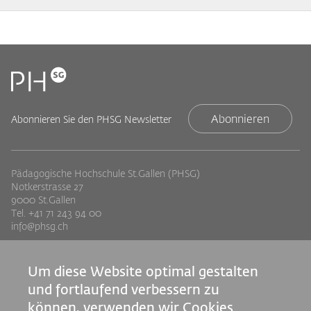
Abonnieren
Abonnieren Sie den PHSG Newsletter
Pädagogische Hochschule St.Gallen (PHSG)
Notkerstrasse 27
9000 St.Gallen
Tel. +41 71 243 94 00
info@phsg.ch
Footer
Footer
Standorte
Studium
Um diese Website optimal gestalten
Jobs
Weiterbildung
Links
rechts
und fortlaufend verbessern zu
Medien
Forschung & Entwicklung
können, verwenden wir Cookies.
Mediatheken
Dienstleistung