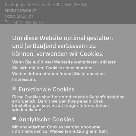
Pädagogische Hochschule St.Gallen (PHSG)
Notkerstrasse 27
9000 St.Gallen
Tel. +41 71 243 94 00
info@phsg.ch
Um diese Website optimal gestalten
Footer
Footer
Standorte
Studium
und fortlaufend verbessern zu
Jobs
Weiterbildung
Links
rechts
können, verwenden wir Cookies.
Medien
Forschung & Entwicklung
Wenn Sie auf dieser Webseite weiterlesen, erklären
Mediatheken
Dienstleistung
Sie sich mit den Cookies einverstanden.
Institute
Weitere Informationen finden Sie in unserem
Impressum
.
Zentren
Über uns
Funktionale Cookies
Diese Cookies sind für grundlegende Seitenfunktionen
erforderlich. Damit werden Ihre persönlichen
Einstellungen sowie auch Login-Informationen
wiedererkannt.
Analytische Cookies
Mit analytischen Cookies werden anonyme
Informationen zur Webseitennutzung ermittelt.
Impressum