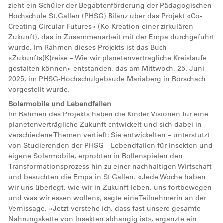
zieht ein Schüler der Begabtenförderung der Pädagogischen
Hochschule St.Gallen (PHSG) Bilanz über das Projekt «Co-
Creating Circular Futures» (Ko-Kreation einer zirkulären
Zukunft), das in Zusammenarbeit mit der Empa durchgeführt
wurde. Im Rahmen dieses Projekts ist das Buch
«Zukunfts(K)reise – Wie wir planetenverträgliche Kreisläufe
gestalten können» entstanden, das am Mittwoch, 25. Juni
2025, im PHSG-Hochschulgebäude Mariaberg in Rorschach
vorgestellt wurde.
Solarmobile und Lebendfallen
Im Rahmen des Projekts haben die Kinder Visionen für eine
planetenverträgliche Zukunft entwickelt und sich dabei in
verschiedene Themen vertieft: Sie entwickelten – unterstützt
von Studierenden der PHSG – Lebendfallen für Insekten und
eigene Solarmobile, erprobten in Rollenspielen den
Transformationsprozess hin zu einer nachhaltigen Wirtschaft
und besuchten die Empa in St.Gallen. «Jede Woche haben
wir uns überlegt, wie wir in Zukunft leben, uns fortbewegen
und was wir essen wollen», sagte eine Teilnehmerin an der
Vernissage. «Jetzt verstehe ich, dass fast unsere gesamte
Nahrungskette von Insekten abhängig ist», ergänzte ein