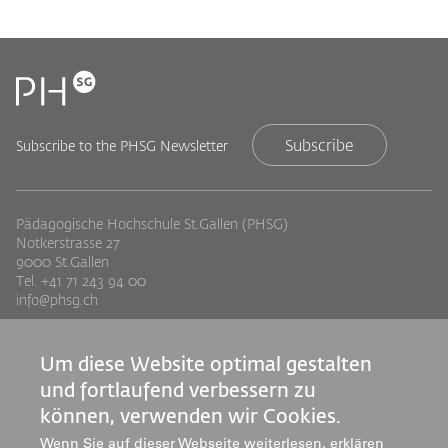
Subscribe
Subscribe to the PHSG Newsletter
Pädagogische Hochschule St.Gallen (PHSG)
Notkerstrasse 27
9000 St.Gallen
Tel. +41 71 243 94 00
info@phsg.ch
Footer
Footer
Standorte
Studium
Um diese Website optimal gestalten
Jobs
Weiterbildung
Links
rechts
und fortlaufend verbessern zu
Medien
Forschung & Entwicklung
können, verwenden wir Cookies.
Mediatheken
Dienstleistung
Wenn Sie auf dieser Webseite weiterlesen, erklären
Institute