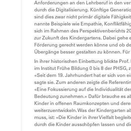
Anforderungen an den Lehrberuf in den ve
durch die Digitalisierung. Künftige Generati
sind dies zwar nicht primär digitale Fähigk
nannte Beispiele wie Empathie, Konfliktfähi
sich im Rahmen des Perspektivenberichts 2
zur Zukunft des Kindergartens. Dabei gehe 
Förderung gerecht werden könne und ob der 
Übergänge besser gestalten zu können. Für
In ihrer historischen Einbettung blickte Pro
im Institut Frühe Bildung 0 bis 8 der PHSG,
«Seit dem 19. Jahrhundert hat er sich von ei
sagte sie. Zum anderen zeigte die Referent
«Eine Fokussierung auf die Individualität d
Bedeutung zunehmen.» Dafür brauche es abe
Kinder in offenen Raumkonzepten und dere
weiterzuentwickeln. Was der Kindergarten 
muss, ist: «Die Kinder in ihrer Vielfalt beg
durch die Kinder ausschöpfen lassen und die