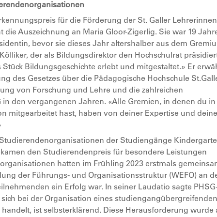
dierendenorganisationen
kennungspreis für die Förderung der St. Galler Lehrerinne
t die Auszeichnung an Maria Gloor-Zigerlig. Sie war 19 Jahr
äsidentin, bevor sie dieses Jahr altershalber aus dem Gremi
Kölliker, der als Bildungsdirektor den Hochschulrat präsidier
s Stück Bildungsgeschichte erlebt und mitgestaltet.» Er erwä
ung des Gesetzes über die Pädagogische Hochschule St.Gall
indung von Forschung und Lehre und die zahlreichen
in den vergangenen Jahren. «Alle Gremien, in denen du in
on mitgearbeitet hast, haben von deiner Expertise und deine
»
 Studierendenorganisationen der Studiengänge Kindergarte
bekamen den Studierendenpreis für besondere Leistungen
organisationen hatten im Frühling 2023 erstmals gemeins
ung der Führungs- und Organisationsstruktur (WEFO) an d
eilnehmenden ein Erfolg war. In seiner Laudatio sagte PHSG
s sich bei der Organisation eines studiengangübergreifende
andelt, ist selbsterklärend. Diese Herausforderung wurde 