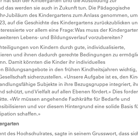
r hat sich der Kindergarten und die Ausbildung zur
nd das werden sie auch in Zukunft tun. Die Pädagogische
Jahr-Jubiläum des Kindergartens zum Anlass genommen, u
3, auf die Geschichte des Kindergartens zurückzublicken u
nteressierte vor allem eine Frage: Was muss der Kindergarte
n weiteren Lebens- und Bildungsverlauf vorzubereiten?
chteiligungen von Kindern durch gute, individualisierte,
imieren und ihnen dadurch gerechte Bedingungen zu ermögli
n. Damit könnten die Kinder ihr individuelles
en Bildungsangebote in den frühen Kindheitsjahren wichtig
esellschaft sicherzustellen. «Unsere Aufgabe ist es, den Ki
handlungsfähige Subjekte in ihre Bezugsgruppe integriert, ih
d schützt, und Vielfalt auf allen Ebenen fördert.» Dies forde
tte. «Wir müssen angehende Fachkräfte für Bedarfe und
sibilisieren und vor diesem Hintergrund eine solide Basis f
zipation schaffen.»
ergarten
ent des Hochschulrates, sagte in seinem Grusswort, dass sic