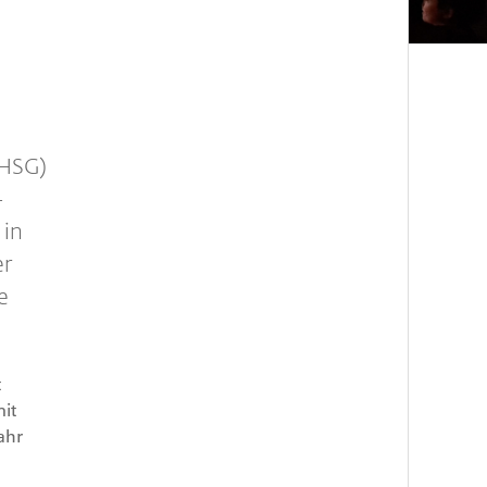
PHSG)
-
 in
er
e
t
it
ahr