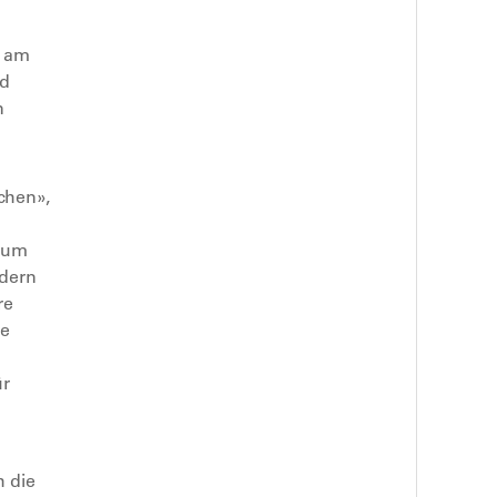
m am
nd
n
chen»,
, um
ndern
re
re
ür
h die