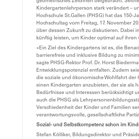
geometrisches Zeichnen beigebracht. Seithe
Kindergartenlehrperson stark verändert – u
Hochschule St.Gallen (PHSG) hat das 150-
Hochschultag vom Freitag, 17. November 202
über dessen Zukunft zu diskutieren. Dabei i
künftig leisten, um Kinder optimal auf ihre
«Ein Ziel des Kindergartens ist es, die Bena
barrierefreie und inklusive Bildung zu min
sagte PHSG-Rektor Prof. Dr. Horst Biederman
Entwicklungspotenzial entfalten. Zudem sei
die soziale und ökonomische Wohlfahrt der G
einen Kindergarten anzubieten, der sie als 
Bedürfnisse und Interessen berücksichtigt un
auch die PHSG als Lehrpersonenbildungsstä
Verschiedenheit der Kinder und Familien sen
verantwortungsvolle, gesellschaftliche Parti
Sozial- und Selbstkompetenz schon im Kind
Stefan Kölliker, Bildungsdirektor und Präsid