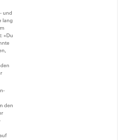
n- und
e lang
um
t: «Du
hnte
en,
 den
r
n-
am den
er
-
n
auf