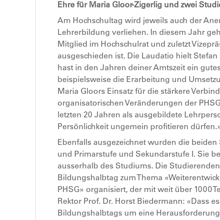
Ehre für Maria Gloor-Zigerlig und zwei Stu
Am Hochschultag wird jeweils auch der Aner
Lehrerbildung verliehen. In diesem Jahr geh
Mitglied im Hochschulrat und zuletzt Vizepr
ausgeschieden ist. Die Laudatio hielt Stefan 
hast in den Jahren deiner Amtszeit ein gute
beispielsweise die Erarbeitung und Umsetz
Maria Gloors Einsatz für die stärkere Verb
organisatorischen Veränderungen der PHSG 
letzten 20 Jahren als ausgebildete Lehrpers
Persönlichkeit ungemein profitieren dürfen.
Ebenfalls ausgezeichnet wurden die beiden
und Primarstufe und Sekundarstufe I. Sie 
ausserhalb des Studiums. Die Studierenden
Bildungshalbtag zum Thema «Weiterentwickl
PHSG» organisiert, der mit weit über 1000 T
Rektor Prof. Dr. Horst Biedermann: «Dass e
Bildungshalbtags um eine Herausforderung h