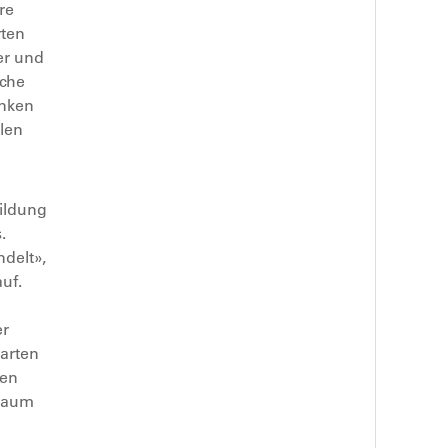
re
rten
er und
ache
anken
len
bildung
.
ndelt»,
uf.
er
arten
nen
 Raum