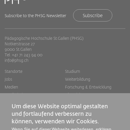
Subscribe
Subscribe to the PHSG Newsletter
Pädagogische Hochschule St.Gallen (PHSG)
Notkerstrasse 27
9000 St.Gallen
Tel. +41 71 243 94 00
info@phsg.ch
Footer
Footer
Standorte
Studium
Jobs
Weiterbildung
Links
rechts
Medien
Forschung & Entwicklung
Mediatheken
Dienstleistung
Institute
Um diese Website optimal gestalten
Zentren
und fortlaufend verbessern zu
Über uns
können, verwenden wir Cookies.
Wenn Sie auf dieser Webseite weiterlesen, erklären