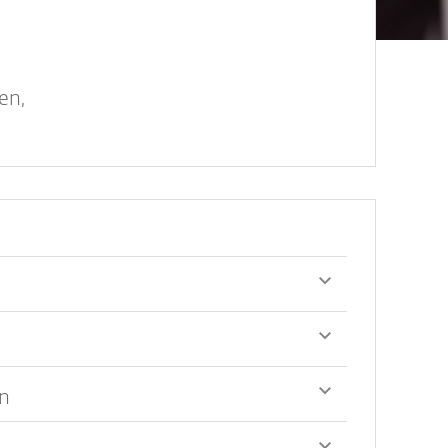
en,
en