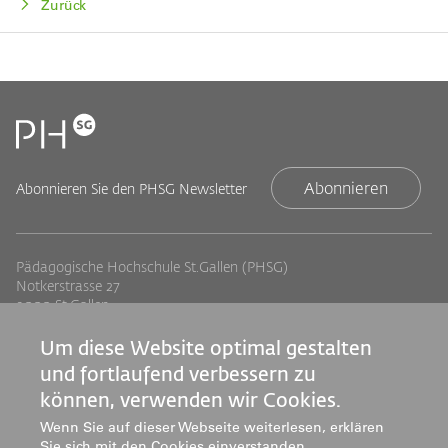
Zurück
Abonnieren
Abonnieren Sie den PHSG Newsletter
Pädagogische Hochschule St.Gallen (PHSG)
Notkerstrasse 27
9000 St.Gallen
Tel. +41 71 243 94 00
info@phsg.ch
Um diese Website optimal gestalten
und fortlaufend verbessern zu
Footer
Footer
Standorte
Studium
können, verwenden wir Cookies.
Jobs
Weiterbildung
Links
rechts
Wenn Sie auf dieser Webseite weiterlesen, erklären
Medien
Forschung & Entwicklung
Sie sich mit den Cookies einverstanden.