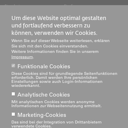
Footer
Footer
Standorte
Studium
Jobs
Weiterbildung
Links
rechts
Um diese Website optimal gestalten
Medien
Forschung & Entwicklung
und fortlaufend verbessern zu
Mediatheken
Dienstleistung
können, verwenden wir Cookies.
Institute
Wenn Sie auf dieser Webseite weiterlesen, erklären
Zentren
Sie sich mit den Cookies einverstanden.
Weitere Informationen finden Sie in unserem
Über uns
Impressum
.
Funktionale Cookies
Diese Cookies sind für grundlegende Seitenfunktionen
erforderlich. Damit werden Ihre persönlichen
Einstellungen sowie auch Login-Informationen
wiedererkannt.
Analytische Cookies
Impressum
Footer
Mit analytischen Cookies werden anonyme
navigation
Informationen zur Webseitennutzung ermittelt.
Marketing-Cookies
Das sind bei der Integration von Drittanbietern
verwendete Cookies.