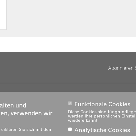
Abonnieren 
Footer
Footer
tandorte
Studium
obs
Weiterbildung
Funktionale Cookies
alten und
Links
rechts
edien
Forschung & Entwicklung
Diese Cookies sind für grundlege
nen, verwenden wir
werden Ihre persönlichen Einste
ediatheken
Dienstleistung
wiedererkannt.
Institute
Analytische Cookies
erklären Sie sich mit den