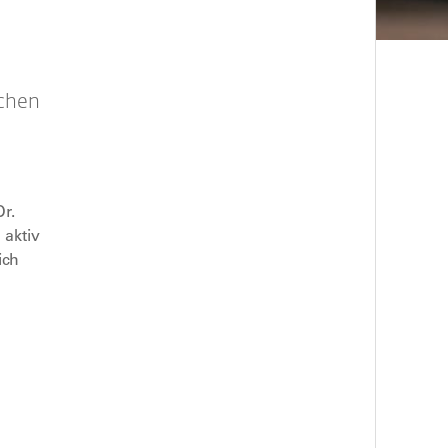
schen
r.
aktiv
ich