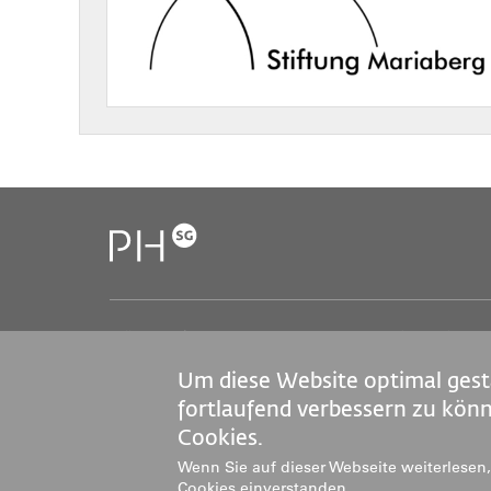
Pädagogische Hochschule St.Gallen (PHSG)
S
Notkerstrasse 27
J
Um diese Website optimal gest
9000 St.Gallen
M
Tel. +41 71 243 94 00
fortlaufend verbessern zu kön
info@phsg.ch
Cookies.
M
Wenn Sie auf dieser Webseite weiterlesen, 
Cookies einverstanden.