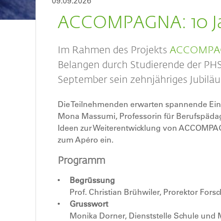
09.09.2026
ACCOMPAGNA: 10 Ja
Im Rahmen des Projekts
ACCOMP
Belangen durch Studierende der PHSG 
September sein zehnjähriges Jubilä
Die Teilnehmenden erwarten spannende Einbli
Mona Massumi, Professorin für Berufspäda
Ideen zur Weiterentwicklung von ACCOMPAGNA
zum Apéro ein.
Programm
Begrüssung
Prof. Christian Brühwiler, Prorektor For
Grusswort
Monika Dorner, Dienststelle Schule und M