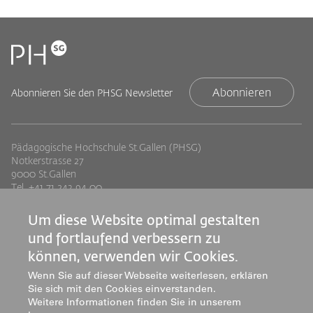
Abonnieren
Abonnieren Sie den PHSG Newsletter
Pädagogische Hochschule St.Gallen (PHSG)
Notkerstrasse 27
9000 St.Gallen
Tel. +41 71 243 94 00
info@phsg.ch
Um diese Website optimal gestalten
Footer
Footer
Standorte
Studium
und fortlaufend verbessern zu
Jobs
Weiterbildung
Links
rechts
können, verwenden wir Cookies.
Medien
Forschung & Entwicklung
Wenn Sie auf dieser Webseite weiterlesen, erklären
Mediatheken
Dienstleistung
Sie sich mit den Cookies einverstanden.
Institute
Weitere Informationen finden Sie in unserem