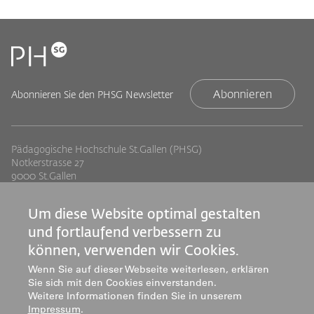
Abonnieren
Abonnieren Sie den PHSG Newsletter
Pädagogische Hochschule St.Gallen (PHSG)
Notkerstrasse 27
9000 St.Gallen
Tel. +41 71 243 94 00
info@phsg.ch
Um diese Website optimal gestalten
Footer
Footer
Standorte
Studium
und fortlaufend verbessern zu
können, verwenden wir Cookies.
Jobs
Weiterbildung
Links
rechts
Medien
Forschung & Entwicklung
Wenn Sie auf dieser Webseite weiterlesen, erklären
Sie sich mit den Cookies einverstanden.
Mediatheken
Dienstleistung
Weitere Informationen finden Sie in unserem
Institute
Impressum
.