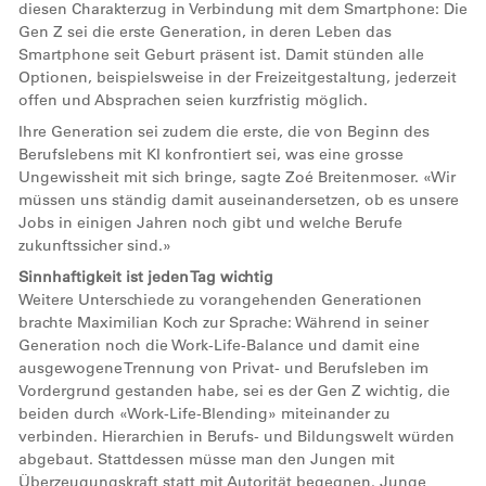
diesen Charakterzug in Verbindung mit dem Smartphone: Die
Gen Z sei die erste Generation, in deren Leben das
Smartphone seit Geburt präsent ist. Damit stünden alle
Optionen, beispielsweise in der Freizeitgestaltung, jederzeit
offen und Absprachen seien kurzfristig möglich.
Ihre Generation sei zudem die erste, die von Beginn des
Berufslebens mit KI konfrontiert sei, was eine grosse
Ungewissheit mit sich bringe, sagte Zoé Breitenmoser. «Wir
müssen uns ständig damit auseinandersetzen, ob es unsere
Jobs in einigen Jahren noch gibt und welche Berufe
zukunftssicher sind.»
Sinnhaftigkeit ist jeden Tag wichtig
Weitere Unterschiede zu vorangehenden Generationen
brachte Maximilian Koch zur Sprache: Während in seiner
Generation noch die Work-Life-Balance und damit eine
ausgewogene Trennung von Privat- und Berufsleben im
Vordergrund gestanden habe, sei es der Gen Z wichtig, die
beiden durch «Work-Life-Blending» miteinander zu
verbinden. Hierarchien in Berufs- und Bildungswelt würden
abgebaut. Stattdessen müsse man den Jungen mit
Überzeugungskraft statt mit Autorität begegnen. Junge