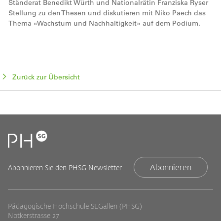
Ständerat Benedikt Würth und Nationalrätin Franziska Ryser
Stellung zu den Thesen und diskutieren mit Niko Paech das
Thema «Wachstum und Nachhaltigkeit» auf dem Podium.
Zurück zur Übersicht
Abonnieren
Abonnieren Sie den PHSG Newsletter
Pädagogische Hochschule St.Gallen (PHSG)
Notkerstrasse 27