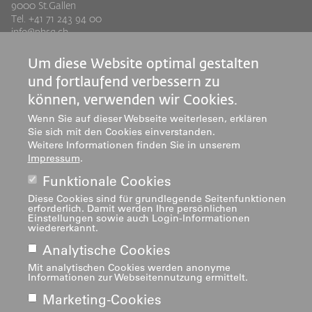
9000 St.Gallen
Tel. +41 71 243 94 00
info@phsg.ch
Footer
Footer
Standorte
Studium
Um diese Website optimal gestalten
Jobs
Weiterbildung
Links
rechts
und fortlaufend verbessern zu
Medien
Forschung & Entwicklung
können, verwenden wir Cookies.
Mediatheken
Dienstleistung
Wenn Sie auf dieser Webseite weiterlesen, erklären
Sie sich mit den Cookies einverstanden.
Institute
Weitere Informationen finden Sie in unserem
Zentren
Impressum
.
Über uns
Funktionale Cookies
Diese Cookies sind für grundlegende Seitenfunktionen
erforderlich. Damit werden Ihre persönlichen
Einstellungen sowie auch Login-Informationen
wiedererkannt.
Analytische Cookies
Mit analytischen Cookies werden anonyme
Impressum
Informationen zur Webseitennutzung ermittelt.
Footer
Marketing-Cookies
navigation