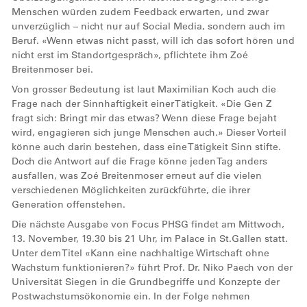
Menschen würden zudem Feedback erwarten, und zwar
unverzüglich – nicht nur auf Social Media, sondern auch im
Beruf. «Wenn etwas nicht passt, will ich das sofort hören und
nicht erst im Standortgespräch», pflichtete ihm Zoé
Breitenmoser bei.
Von grosser Bedeutung ist laut Maximilian Koch auch die
Frage nach der Sinnhaftigkeit einer Tätigkeit. «Die Gen Z
fragt sich: Bringt mir das etwas? Wenn diese Frage bejaht
wird, engagieren sich junge Menschen auch.» Dieser Vorteil
könne auch darin bestehen, dass eine Tätigkeit Sinn stifte.
Doch die Antwort auf die Frage könne jeden Tag anders
ausfallen, was Zoé Breitenmoser erneut auf die vielen
verschiedenen Möglichkeiten zurückführte, die ihrer
Generation offenstehen.
Die nächste Ausgabe von Focus PHSG findet am Mittwoch,
13. November, 19.30 bis 21 Uhr, im Palace in St.Gallen statt.
Unter dem Titel «Kann eine nachhaltige Wirtschaft ohne
Wachstum funktionieren?» führt Prof. Dr. Niko Paech von der
Universität Siegen in die Grundbegriffe und Konzepte der
Postwachstumsökonomie ein. In der Folge nehmen