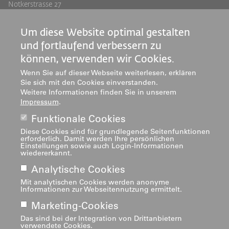
Notkerstrasse 27
9000 St.Gallen
Tel. +41 71 243 94 00
Um diese Website optimal gestalten
info@phsg.ch
und fortlaufend verbessern zu
Footer
Footer
Standorte
Studium
können, verwenden wir Cookies.
Jobs
Weiterbildung
Links
rechts
Wenn Sie auf dieser Webseite weiterlesen, erklären
Medien
Forschung & Entwicklung
Sie sich mit den Cookies einverstanden.
Weitere Informationen finden Sie in unserem
Mediatheken
Dienstleistung
Impressum
.
Institute
Funktionale Cookies
Zentren
Diese Cookies sind für grundlegende Seitenfunktionen
Über uns
erforderlich. Damit werden Ihre persönlichen
Einstellungen sowie auch Login-Informationen
wiedererkannt.
Analytische Cookies
Mit analytischen Cookies werden anonyme
Informationen zur Webseitennutzung ermittelt.
Marketing-Cookies
Impressum
Footer
Das sind bei der Integration von Drittanbietern
verwendete Cookies.