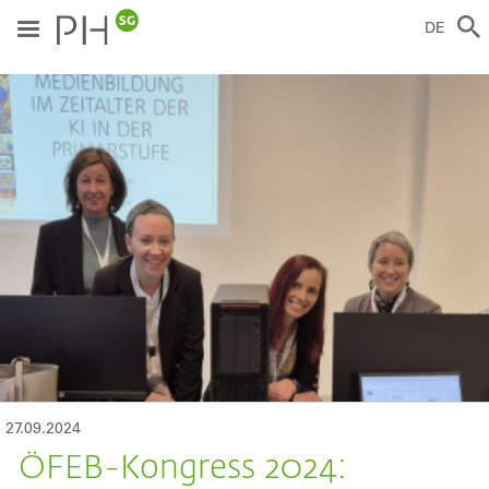
Direkt
zum
DE
Inhalt
ild
27.09.2024
ÖFEB-Kongress 2024: