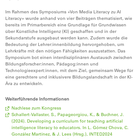
Im Rahmen des Symposiums «Von Media Literacy zu AI
Literacy» wurde anhand von vier Beiträgen thematisiert, wie
bereits im Primarbereich eine Grundlage für Grundwissen
über Künstliche Intelligenz (KI) geschaffen und in der
Sekundarstufe ausgebaut werden kann. Zudem wurde die
Bedeutung der Lehrer:innenbildung hervorgehoben, um
Lehrkräfte mit den nötigen Fähigkeiten auszustatten. Das
Symposium bot einen interdisziplinären Austausch zwischen
Bildungsforscher:innen, Pädagog:innen und
Technologieexpert:innen, mit dem Ziel, gemeinsam Wege für
eine gerechtere und inklusivere Bildungslandschaft in der KI-
Ära zu entwickeln.
Weiterführende Informationen
Nachlese zum Kongress
Schallert-Vallaster, S., Papageorgiou, K., & Buchner, J.
(2024). Developing a curriculum for teaching artificial
intelligence literacy to educators. In L. Gómez Chova, C.
González Martínez, & J. Lees (Hrsg.), INTED2024