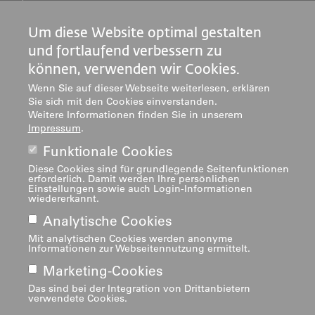
Tel. +41 71 243 94 00
info@phsg.ch
Um diese Website optimal gestalten
Footer
Footer
Standorte
Studium
und fortlaufend verbessern zu
Jobs
Weiterbildung
Links
rechts
können, verwenden wir Cookies.
Medien
Forschung & Entwicklung
Wenn Sie auf dieser Webseite weiterlesen, erklären
Mediatheken
Dienstleistung
Sie sich mit den Cookies einverstanden.
Weitere Informationen finden Sie in unserem
Institute
Impressum
.
Zentren
Funktionale Cookies
Über uns
Diese Cookies sind für grundlegende Seitenfunktionen
erforderlich. Damit werden Ihre persönlichen
Einstellungen sowie auch Login-Informationen
wiedererkannt.
Analytische Cookies
Mit analytischen Cookies werden anonyme
Informationen zur Webseitennutzung ermittelt.
Impressum
Footer
Marketing-Cookies
Das sind bei der Integration von Drittanbietern
navigation
verwendete Cookies.