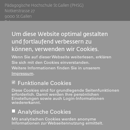
Pädagogische Hochschule St.Gallen (PHSG)
Notkerstrasse 27
9000 St.Gallen
Tel. +41 71 243 94 00
info@phsg.ch
Um diese Website optimal gestalten
Footer
Footer
Standorte
Studium
und fortlaufend verbessern zu
Jobs
Weiterbildung
Links
rechts
können, verwenden wir Cookies.
Medien
Forschung & Entwicklung
Wenn Sie auf dieser Webseite weiterlesen, erklären
Mediatheken
Dienstleistung
Sie sich mit den Cookies einverstanden.
Weitere Informationen finden Sie in unserem
Institute
Impressum
.
Zentren
Funktionale Cookies
Über uns
Diese Cookies sind für grundlegende Seitenfunktionen
erforderlich. Damit werden Ihre persönlichen
Einstellungen sowie auch Login-Informationen
wiedererkannt.
Analytische Cookies
Mit analytischen Cookies werden anonyme
Informationen zur Webseitennutzung ermittelt.
Impressum