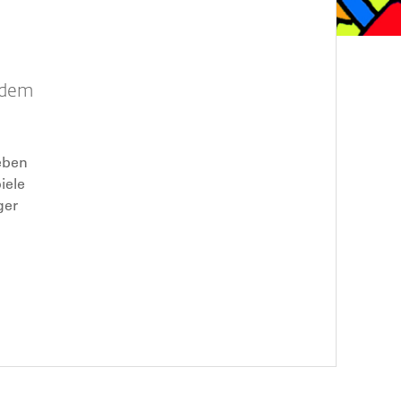
ndem
eben
iele
ger