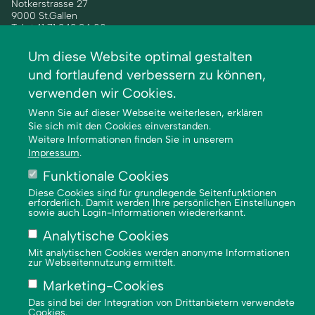
Notkerstrasse 27
9000 St.Gallen
Tel. +41 71 243 94 00
info@phsg.ch
Um diese Website optimal gestalten
Footer
Footer
Standorte
Studium
und fortlaufend verbessern zu können,
Links
rechts
Jobs
Weiterbildung
verwenden wir Cookies.
Medien
Forschung & Entwicklung
Wenn Sie auf dieser Webseite weiterlesen, erklären
Mediatheken
Dienstleistung
Sie sich mit den Cookies einverstanden.
Weitere Informationen finden Sie in unserem
Institute
Impressum
.
Zentren
Funktionale Cookies
Über uns
Diese Cookies sind für grundlegende Seitenfunktionen
erforderlich. Damit werden Ihre persönlichen Einstellungen
sowie auch Login-Informationen wiedererkannt.
Analytische Cookies
Mit analytischen Cookies werden anonyme Informationen
zur Webseitennutzung ermittelt.
Marketing-Cookies
Impressum
Footer
Das sind bei der Integration von Drittanbietern verwendete
Cookies.