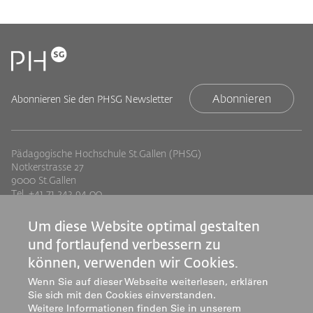
Abonnieren
Abonnieren Sie den PHSG Newsletter
Pädagogische Hochschule St.Gallen (PHSG)
Notkerstrasse 27
9000 St.Gallen
Tel. +41 71 243 94 00
info@phsg.ch
Um diese Website optimal gestalten
Footer
Footer
Standorte
Studium
und fortlaufend verbessern zu
Jobs
Weiterbildung
Links
rechts
können, verwenden wir Cookies.
Medien
Forschung & Entwicklung
Wenn Sie auf dieser Webseite weiterlesen, erklären
Mediatheken
Dienstleistung
Sie sich mit den Cookies einverstanden.
Institute
Weitere Informationen finden Sie in unserem