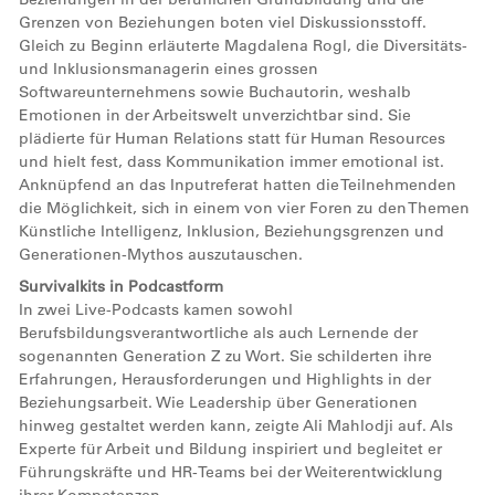
Grenzen von Beziehungen boten viel Diskussionsstoff.
Gleich zu Beginn erläuterte Magdalena Rogl, die Diversitäts-
und Inklusionsmanagerin eines grossen
Softwareunternehmens sowie Buchautorin, weshalb
Emotionen in der Arbeitswelt unverzichtbar sind. Sie
plädierte für Human Relations statt für Human Resources
und hielt fest, dass Kommunikation immer emotional ist.
Anknüpfend an das Inputreferat hatten die Teilnehmenden
die Möglichkeit, sich in einem von vier Foren zu den Themen
Künstliche Intelligenz, Inklusion, Beziehungsgrenzen und
Generationen-Mythos auszutauschen.
Survivalkits in Podcastform
In zwei Live-Podcasts kamen sowohl
Berufsbildungsverantwortliche als auch Lernende der
sogenannten Generation Z zu Wort. Sie schilderten ihre
Erfahrungen, Herausforderungen und Highlights in der
Beziehungsarbeit. Wie Leadership über Generationen
hinweg gestaltet werden kann, zeigte Ali Mahlodji auf. Als
Experte für Arbeit und Bildung inspiriert und begleitet er
Führungskräfte und HR-Teams bei der Weiterentwicklung