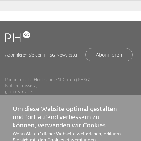
Abonnieren
Abonnieren Sie den PHSG Newsletter
Pädagogische Hochschule St.Gallen (PHSG)
Notkerstrasse 27
9000 St.Gallen
Tel. +41 71 243 94 00
info@phsg.ch
Um diese Website optimal gestalten
Footer
Footer
Standorte
Studium
und fortlaufend verbessern zu
Jobs
Weiterbildung
Links
können, verwenden wir Cookies.
rechts
Medien
Forschung & Entwicklung
Wenn Sie auf dieser Webseite weiterlesen, erklären
Sie sich mit den Cookies einverstanden.
Mediatheken
Dienstleistung