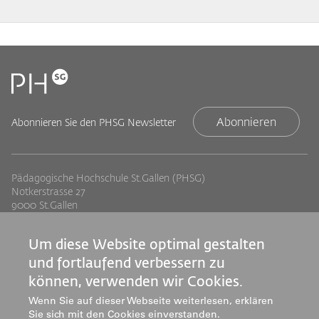
Abonnieren
Abonnieren Sie den PHSG Newsletter
Pädagogische Hochschule St.Gallen (PHSG)
Notkerstrasse 27
9000 St.Gallen
Tel. +41 71 243 94 00
info@phsg.ch
Um diese Website optimal gestalten
Footer
Footer
Standorte
Studium
und fortlaufend verbessern zu
Jobs
Weiterbildung
Links
können, verwenden wir Cookies.
rechts
Medien
Forschung & Entwicklung
Wenn Sie auf dieser Webseite weiterlesen, erklären
Sie sich mit den Cookies einverstanden.
Mediatheken
Dienstleistung