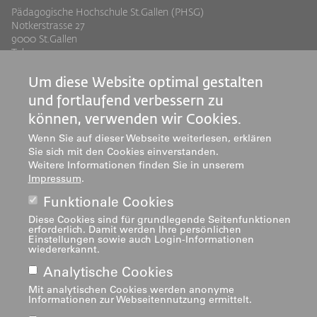
Pädagogische Hochschule St.Gallen (PHSG)
Notkerstrasse 27
9000 St.Gallen
Tel. +41 71 243 94 00
info@phsg.ch
Um diese Website optimal gestalten
Footer
Footer
Standorte
Studium
und fortlaufend verbessern zu
Jobs
Weiterbildung
Links
rechts
können, verwenden wir Cookies.
Medien
Forschung & Entwicklung
Wenn Sie auf dieser Webseite weiterlesen, erklären
Mediatheken
Dienstleistung
Sie sich mit den Cookies einverstanden.
Weitere Informationen finden Sie in unserem
Institute
Impressum
.
Zentren
Funktionale Cookies
Über uns
Diese Cookies sind für grundlegende Seitenfunktionen
erforderlich. Damit werden Ihre persönlichen
Einstellungen sowie auch Login-Informationen
wiedererkannt.
Analytische Cookies
Mit analytischen Cookies werden anonyme
Informationen zur Webseitennutzung ermittelt.
Impressum