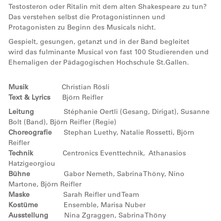
Testosteron oder Ritalin mit dem alten Shakespeare zu tun?
Das verstehen selbst die Protagonistinnen und
Protagonisten zu Beginn des Musicals nicht.
Gespielt, gesungen, getanzt und in der Band begleitet
wird das fulminante Musical von fast 100 Studierenden und
Ehemaligen der Pädagogischen Hochschule St.Gallen.
Musik
Christian Rösli
Text & Lyrics
Björn Reifler
Leitung
Stéphanie Oertli (Gesang, Dirigat), Susanne
Bolt (Band), Björn Reifler (Regie)
Choreografie
Stephan Luethy, Natalie Rossetti, Björn
Reifler
Technik
Centronics Eventtechnik, Athanasios
Hatzigeorgiou
Bühne
Gabor Nemeth, Sabrina Thöny, Nino
Martone, Björn Reifler
Maske
Sarah Reifler und Team
Kostüme
Ensemble, Marisa Nuber
Ausstellung
Nina Zgraggen, Sabrina Thöny