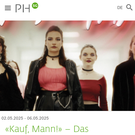
Direkt
zum
DE
Inhalt
ild
02.05.2025
-
06.05.2025
«Kauf, Mann!» – Das