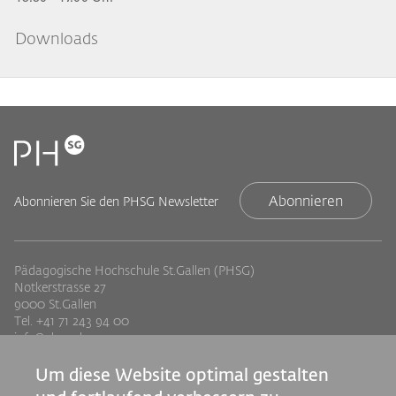
Downloads
Abonnieren
Abonnieren Sie den PHSG Newsletter
Pädagogische Hochschule St.Gallen (PHSG)
Notkerstrasse 27
9000 St.Gallen
Tel. +41 71 243 94 00
info@phsg.ch
Footer
Footer
Standorte
Studium
Um diese Website optimal gestalten
Jobs
Weiterbildung