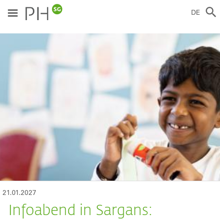
Direkt
zum
DE
Inhalt
ild
21.01.2027
Infoabend in Sargans: