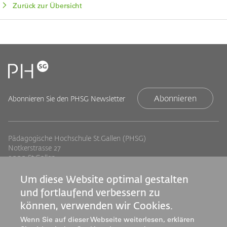
Zurück zur Übersicht
Abonnieren
Abonnieren Sie den PHSG Newsletter
Pädagogische Hochschule St.Gallen (PHSG)
Notkerstrasse 27
9000 St.Gallen
Tel. +41 71 243 94 00
info@phsg.ch
Um diese Website optimal gestalten
und fortlaufend verbessern zu
Footer
Footer
Standorte
Studium
können, verwenden wir Cookies.
Jobs
Weiterbildung
Links
rechts
Wenn Sie auf dieser Webseite weiterlesen, erklären
Medien
Forschung & Entwicklung