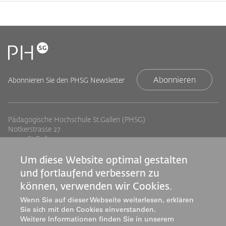
Abonnieren
Abonnieren Sie den PHSG Newsletter
Pädagogische Hochschule St.Gallen (PHSG)
Notkerstrasse 27
9000 St.Gallen
Tel. +41 71 243 94 00
info@phsg.ch
Um diese Website optimal gestalten
und fortlaufend verbessern zu
Footer
Footer
Standorte
Studium
können, verwenden wir Cookies.
Jobs
Weiterbildung
Links
rechts
Wenn Sie auf dieser Webseite weiterlesen, erklären
Medien
Forschung & Entwicklung
Sie sich mit den Cookies einverstanden.
Mediatheken
Dienstleistung
Weitere Informationen finden Sie in unserem