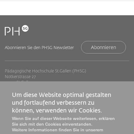
Abonnieren
Abonnieren Sie den PHSG Newsletter
Pädagogische Hochschule St.Gallen (PHSG)
Notkerstrasse 27
9000 St.Gallen
Tel. +41 71 243 94 00
info@phsg.ch
Um diese Website optimal gestalten
und fortlaufend verbessern zu
Footer
Footer
Standorte
Studium
können, verwenden wir Cookies.
Jobs
Weiterbildung
Links
rechts
Wenn Sie auf dieser Webseite weiterlesen, erklären
Medien
Forschung & Entwicklung
Sie sich mit den Cookies einverstanden.
Mediatheken
Dienstleistung
Weitere Informationen finden Sie in unserem