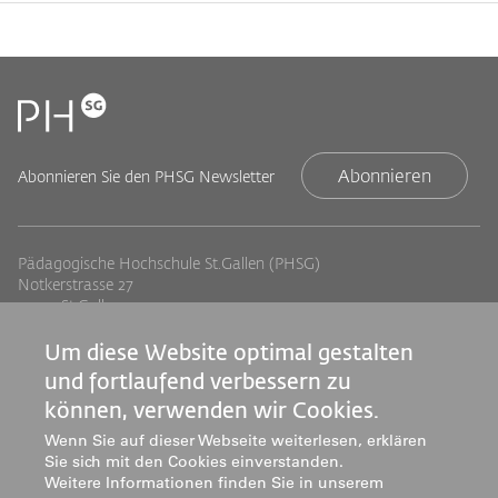
Abonnieren
Abonnieren Sie den PHSG Newsletter
Pädagogische Hochschule St.Gallen (PHSG)
Notkerstrasse 27
9000 St.Gallen
Tel. +41 71 243 94 00
info@phsg.ch
Um diese Website optimal gestalten
und fortlaufend verbessern zu
Footer
Footer
Standorte
Studium
können, verwenden wir Cookies.
Jobs
Weiterbildung
Links
rechts
Wenn Sie auf dieser Webseite weiterlesen, erklären
Medien
Forschung & Entwicklung
Sie sich mit den Cookies einverstanden.
Mediatheken
Dienstleistung
Weitere Informationen finden Sie in unserem