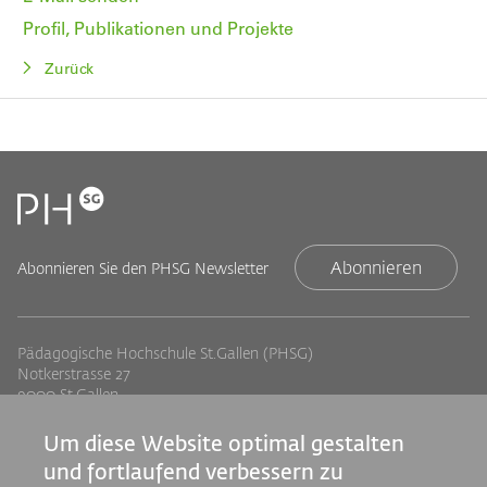
Profil, Publikationen und Projekte
Zurück
Abonnieren
Abonnieren Sie den PHSG Newsletter
Pädagogische Hochschule St.Gallen (PHSG)
Notkerstrasse 27
9000 St.Gallen
Tel. +41 71 243 94 00
info@phsg.ch
Um diese Website optimal gestalten
und fortlaufend verbessern zu
Footer
Footer
Standorte
Studium