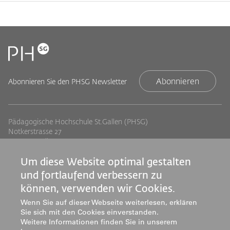
Abonnieren
Abonnieren Sie den PHSG Newsletter
Pädagogische Hochschule St.Gallen (PHSG)
Notkerstrasse 27
9000 St.Gallen
Tel. +41 71 243 94 00
Um diese Website optimal gestalten
info@phsg.ch
und fortlaufend verbessern zu
Footer
Footer
Standorte
Studium
können, verwenden wir Cookies.
Jobs
Weiterbildung
Links
rechts
Wenn Sie auf dieser Webseite weiterlesen, erklären
Medien
Forschung & Entwicklung
Sie sich mit den Cookies einverstanden.
Mediatheken
Dienstleistung
Weitere Informationen finden Sie in unserem