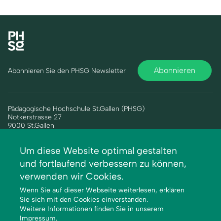
Abonnieren
Abonnieren Sie den PHSG Newsletter
Pädagogische Hochschule St.Gallen (PHSG)
Notkerstrasse 27
9000 St.Gallen
Tel. +41 71 243 94 00
info@phsg.ch
Um diese Website optimal gestalten
Footer
Footer
Standorte
Studium
und fortlaufend verbessern zu können,
Links
rechts
Jobs
Weiterbildung
verwenden wir Cookies.
Medien
Forschung & Entwicklung
Wenn Sie auf dieser Webseite weiterlesen, erklären
Sie sich mit den Cookies einverstanden.
Mediatheken
Dienstleistung
Weitere Informationen finden Sie in unserem
Institute
Impressum
.