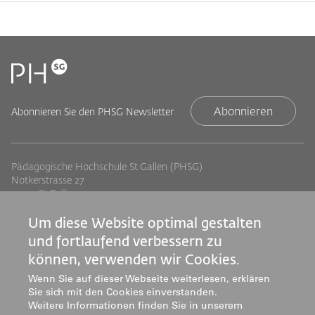
Abonnieren
Abonnieren Sie den PHSG Newsletter
Pädagogische Hochschule St.Gallen (PHSG)
Notkerstrasse 27
9000 St.Gallen
Tel. +41 71 243 94 00
info@phsg.ch
Um diese Website optimal gestalten
und fortlaufend verbessern zu
Footer
Footer
Standorte
Studium
können, verwenden wir Cookies.
Jobs
Weiterbildung
Links
rechts
Wenn Sie auf dieser Webseite weiterlesen, erklären
Medien
Forschung & Entwicklung
Sie sich mit den Cookies einverstanden.
Mediatheken
Dienstleistung
Weitere Informationen finden Sie in unserem