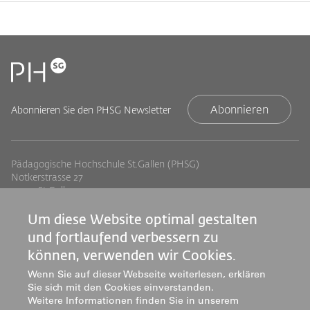
Abonnieren
Abonnieren Sie den PHSG Newsletter
Pädagogische Hochschule St.Gallen (PHSG)
Notkerstrasse 27
9000 St.Gallen
Tel. +41 71 243 94 00
info@phsg.ch
Um diese Website optimal gestalten
und fortlaufend verbessern zu
Footer
Footer
Standorte
Studium
können, verwenden wir Cookies.
Jobs
Weiterbildung
Links
rechts
Wenn Sie auf dieser Webseite weiterlesen, erklären
Medien
Forschung & Entwicklung
Sie sich mit den Cookies einverstanden.
Mediatheken
Dienstleistung
Weitere Informationen finden Sie in unserem