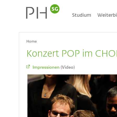
Direkt
Main
zum
Inhalt
Studium
Weiterb
navigation
Home
Breadcrumb
Konzert POP im CHOR
Impressionen
(Video)
Bild